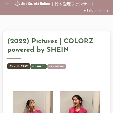
Airi Suzuki Online ┊ 鈴木愛理ファンサイト
Skip to main content
MENU
(メニュー)
(2022) Pictures | COLORZ
powered by SHEIN
AUG 05, 2022
PICTURES
AIRI SUZUKI