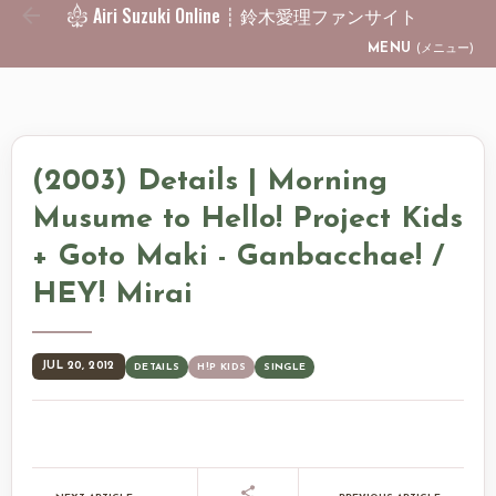
Airi Suzuki Online ┊ 鈴木愛理ファンサイト
Skip to main content
MENU
(メニュー)
(2003) Details | Morning
Musume to Hello! Project Kids
+ Goto Maki - Ganbacchae! /
HEY! Mirai
JUL 20, 2012
DETAILS
H!P KIDS
SINGLE