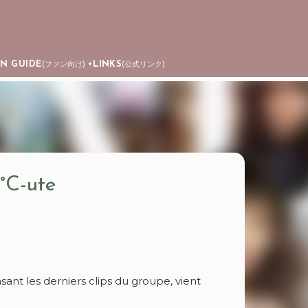
AN GUIDE
LINKS
(ファン向け)
(公式リンク)
▼
 °C-ute
nsant les derniers clips du groupe, vient