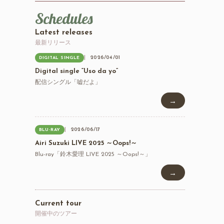
Schedules
Latest releases
最新リリース
2026/04/01
DIGITAL SINGLE
Digital single “Uso da yo”
配信シングル「嘘だよ」
→
2026/06/17
BLU-RAY
Airi Suzuki LIVE 2025 ～Oops!～
Blu-ray「鈴木愛理 LIVE 2025 ～Oops!～」
→
Current tour
開催中のツアー