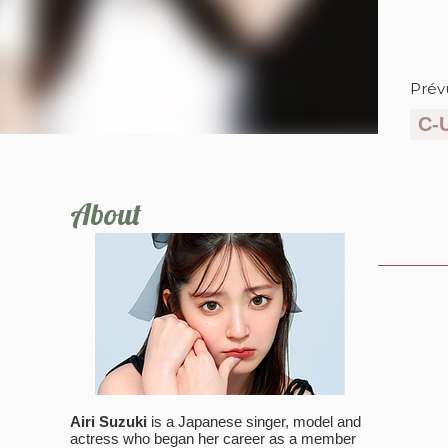
Prév
C-
About
Airi Suzuki
is a Japanese singer, model and
actress who began her career as a member