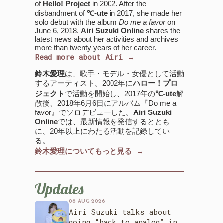
of
Hello! Project
in 2002. After the
disbandment of
℃-ute
in 2017, she made her
solo debut with the album
Do me a favor
on
June 6, 2018.
Airi Suzuki Online
shares the
latest news about her activities and archives
more than twenty years of her career.
Read more about Airi →
鈴木愛理
は、歌手・モデル・女優として活動
するアーティスト。2002年に
ハロー！プロ
ジェクト
で活動を開始し、2017年の
℃-ute
解
散後、2018年6月6日にアルバム『Do me a
favor』でソロデビューした。
Airi Suzuki
Online
では、最新情報を発信するととも
に、20年以上にわたる活動を記録してい
る。
鈴木愛理についてもっと見る →
Updates
06 AUG 2026
Airi Suzuki talks about
going “back to analog” in