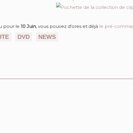
u pour le
10 Juin
, vous pouvez d'ores et déjà
le pré-comman
UTE
DVD
NEWS