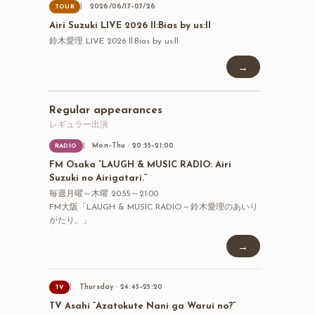
2026/06/17–07/26
TOUR
Airi Suzuki LIVE 2026 ll:Bias by us:ll
鈴木愛理 LIVE 2026 ll:Bias by us:ll
→
Regular appearances
レギュラー出演
Mon–Thu · 20:55–21:00
RADIO
FM Osaka “LAUGH & MUSIC RADIO: Airi
Suzuki no Airigatari.”
毎週月曜～木曜 20:55～21:00
FM大阪「LAUGH & MUSIC RADIO～鈴木愛理のあいり
がたり。」
→
Thursday · 24:45–25:20
TV
TV Asahi “Azatokute Nani ga Warui no?”