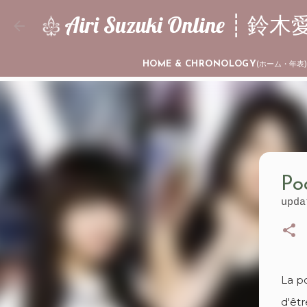
Airi Suzuki Online 
HOME & CHRONOLOGY
(ホーム・年表
Poc
upd
La p
d'êtr