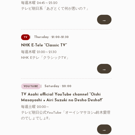
毎週木曜 24:45～25:20
テレビ朝日系「あざとくて何が悪いの？」
→
Thursday · 21:00–21:30
TV
NHK E-Tele “Classic TV”
毎週木曜 21:00～21:30
NHK Eテレ「クラシックTV」
→
Saturday · 20:00
YOUTUBE
TV Asahi official YouTube channel “Oishi
Masayoshi × Airi Suzuki no Desho Desho!!”
毎週土曜 20:00～
テレビ朝日公式YouTube「オーイシマサヨシ×鈴木愛理
のでしょでしょ!!」
→