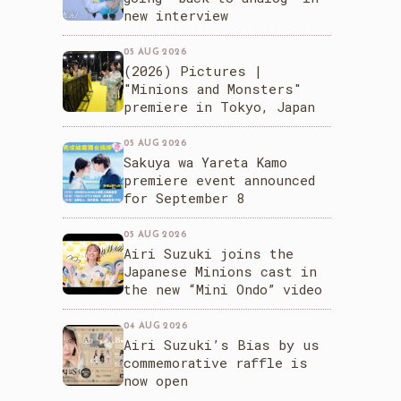
new interview
05 AUG 2026
(2026) Pictures |
"Minions and Monsters"
premiere in Tokyo, Japan
05 AUG 2026
Sakuya wa Yareta Kamo
premiere event announced
for September 8
05 AUG 2026
Airi Suzuki joins the
Japanese Minions cast in
the new “Mini Ondo” video
04 AUG 2026
Airi Suzuki’s Bias by us
commemorative raffle is
now open