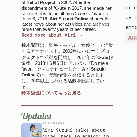
of
Hello! Project
in 2002. After the
prem
disbandment of
℃-ute
in 2017, she made her
solo debut with the album
Do me a favor
on
dern
June 6, 2018.
Airi Suzuki Online
shares the
latest news about her activities and archives
anno
more than twenty years of her career.
Read more about Airi →
AI
鈴木愛理
は、歌手・モデル・女優として活動
するアーティスト。2002年に
ハロー！プロ
ジェクト
で活動を開始し、2017年の
℃-ute
解
散後、2018年6月6日にアルバム『Do me a
favor』でソロデビューした。
Airi Suzuki
Online
では、最新情報を発信するととも
に、20年以上にわたる活動を記録してい
る。
鈴木愛理についてもっと見る →
Updates
06 AUG 2026
Airi Suzuki talks about
going “back to analog” in