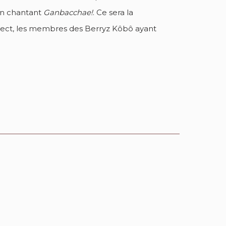
 en chantant
Ganbacchae!
. Ce sera la
oject, les membres des Berryz Kôbô ayant