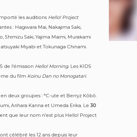
emporté les auditions
Hello! Project
pantes : Hagiwara Mai, Nakajima Saki,
, Shimizu Saki, Yajima Maimi, Murakami
Natsuyaki Miyabi et Tokunaga Chinami.
15 de l'émission
Hello! Morning
. Les KIDS
ème du film
Koinu Dan no Monogatari
.
es en deux groupes : °C-ute et Berryz Kôbô.
umi, Arihara Kanna et Umeda Erika. Le
30
ncent que leur nom n'est plus Hello! Project
ont célébré les 12 ans depuis leur