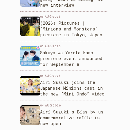
new interview
05 AUG 2026
(2026) Pictures |
"Minions and Monsters"
premiere in Tokyo, Japan
05 AUG 2026
Sakuya wa Yareta Kamo
premiere event announced
for September 8
05 AUG 2026
Airi Suzuki joins the
Japanese Minions cast in
the new “Mini Ondo” video
04 AUG 2026
Airi Suzuki’s Bias by us
commemorative raffle is
now open