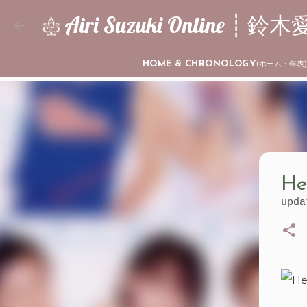
Airi Suzuki Online 
HOME & CHRONOLOGY
(ホーム・年表
He
upd