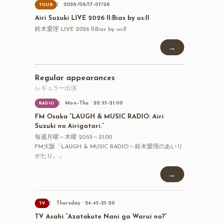
2026/06/17–07/26
TOUR
Airi Suzuki LIVE 2026 ll:Bias by us:ll
鈴木愛理 LIVE 2026 ll:Bias by us:ll
→
Regular appearances
レギュラー出演
Mon–Thu · 20:55–21:00
RADIO
FM Osaka “LAUGH & MUSIC RADIO: Airi
Suzuki no Airigatari.”
毎週月曜～木曜 20:55～21:00
FM大阪「LAUGH & MUSIC RADIO～鈴木愛理のあいり
がたり。」
→
Thursday · 24:45–25:20
TV
TV Asahi “Azatokute Nani ga Warui no?”