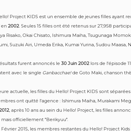
llo! Project KIDS est un ensemble de jeunes filles ayant r
en
2002
. Seules 15 filles ont été retenus sur 27,958 partici
ya Risako, Okai Chisato, Ishimura Maiha, Tsugunaga Momoko
mi, Suzuki Airi, Umeda Erika, Kumai Yurina, Sudou Maasa, 
résultats furent annoncés le
30 Juin 2002
lors de l'épisode 1
tent avec le single
Ganbacchae!
de Goto Maki, chanson th
eure actuelle, les filles du Hello! Project KIDS sont séparé
mbres ont quitté l'agence : Ishimura Maiha, Murakami Meg
2012
, après 10 ans au sein du Hello! Project, les filles anno
mais officiellement "Berikyuu".
 Février 2015, les membres restantes du Hello! Project Kids 