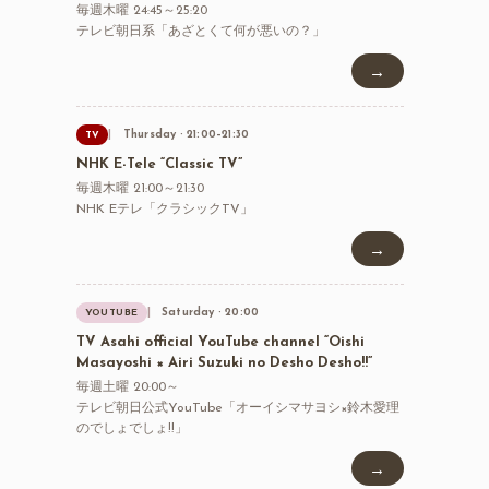
毎週木曜 24:45～25:20
テレビ朝日系「あざとくて何が悪いの？」
→
Thursday · 21:00–21:30
TV
NHK E-Tele “Classic TV”
毎週木曜 21:00～21:30
NHK Eテレ「クラシックTV」
→
Saturday · 20:00
YOUTUBE
TV Asahi official YouTube channel “Oishi
Masayoshi × Airi Suzuki no Desho Desho!!”
毎週土曜 20:00～
テレビ朝日公式YouTube「オーイシマサヨシ×鈴木愛理
のでしょでしょ!!」
→