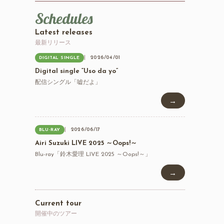
Schedules
Latest releases
最新リリース
2026/04/01
DIGITAL SINGLE
Digital single “Uso da yo”
配信シングル「嘘だよ」
→
2026/06/17
BLU-RAY
Airi Suzuki LIVE 2025 ～Oops!～
Blu-ray「鈴木愛理 LIVE 2025 ～Oops!～」
→
Current tour
開催中のツアー