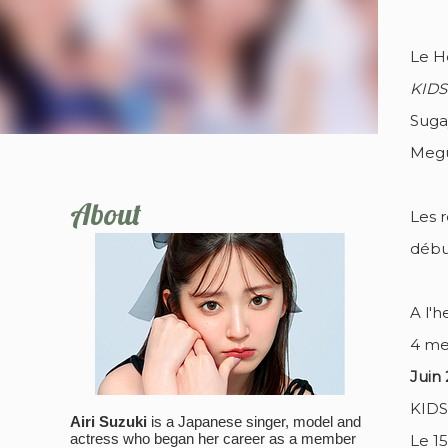
Le He
KIDS
Suga
Megu
About
Les 
débu
A l'h
4 me
Juin 
KIDS 
Airi Suzuki
is a Japanese singer, model and
actress who began her career as a member
Le 15