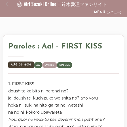
Airi Suzuki Online ┊ 鈴木愛理ファンサイト
Skip to main content
MENU
(メニュー)
Paroles : Aa! - FIRST KISS
AUG 06, 2016
AA
LYRICS
SINGLE
1. FIRST KISS
doushite koibito ni narenai no?
ja doushite kuchizuke wo shita no? ano yoru
hoka ni suki na hito ga ita no watashi
na no ni kokoro ubawareta
Pourquoi ne veux-tu pas devenir mon petit ami?
Alors pourquoi m'as-tu embrassé cette nuit-là?