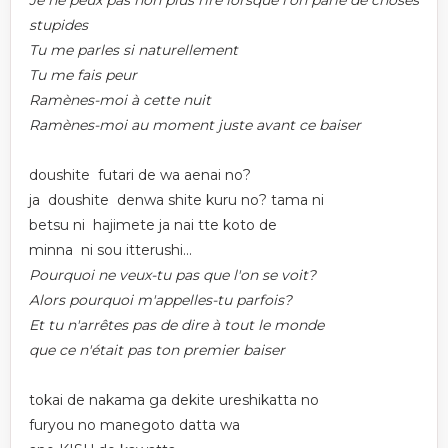
Je ne peux pas non plus rire lorsque l'on parle de choses
stupides
Tu me parles si naturellement
Tu me fais peur
Ramènes-moi à cette nuit
Ramènes-moi au moment juste avant ce baiser
doushite futari de wa aenai no?
ja doushite denwa shite kuru no? tama ni
betsu ni hajimete ja nai tte koto de
minna ni sou itterushi...
Pourquoi ne veux-tu pas que l'on se voit?
Alors pourquoi m'appelles-tu parfois?
Et tu n'arrêtes pas de dire à tout le monde
que ce n'était pas ton premier baiser
tokai de nakama ga dekite ureshikatta no
furyou no manegoto datta wa