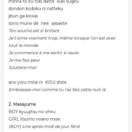
minna to iru toki datte suki sugiru
dondon kodoku ni natteku
jibun ga kowai
sono mune de nee sasaete
Ton sourire est si brillant
Je t'aime vraiment trop, même lorsque l'on est avec
tout le monde
Je commence à me sentir si seule
Je me fais peur
Soutiens-moi
ano yoru mitai ni KISU shite
Embrasses-moi comme tu l'as fais cette nuit-là
2. Masayume
BOY kyuujitsu no ohiru
GIRL itsumo noano mise
(BOY) Une après-midi de jour férié