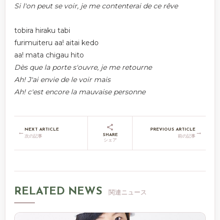
Si l'on peut se voir, je me contenterai de ce rêve
tobira hiraku tabi
furimuiteru aa! aitai kedo
aa! mata chigau hito
Dès que la porte s'ouvre, je me retourne
Ah! J'ai envie de le voir mais
Ah! c'est encore la mauvaise personne
NEXT ARTICLE
PREVIOUS ARTICLE
←
→
SHARE
次の記事
前の記事
シェア
RELATED NEWS
関連ニュース