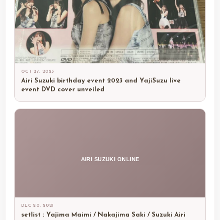
OCT 27, 2023
Airi Suzuki birthday event 2023 and YajiSuzu live
event DVD cover unveiled
AIRI SUZUKI ONLINE
DEC 20, 2021
setlist : Yajima Maimi / Nakajima Saki / Suzuki Airi