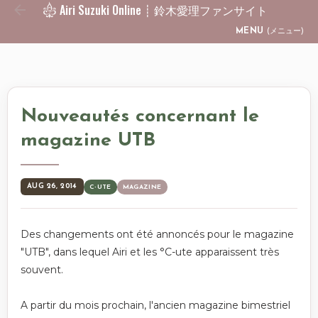
Airi Suzuki Online ┊ 鈴木愛理ファンサイト
Skip to main content
MENU
(メニュー)
Nouveautés concernant le
magazine UTB
AUG 26, 2014
C-UTE
MAGAZINE
Des changements ont été annoncés pour le magazine
"UTB", dans lequel Airi et les °C-ute apparaissent très
souvent.
A partir du mois prochain, l'ancien magazine bimestriel