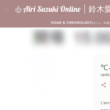
Airi Suzuki Online 
HOME & CHRONOLOGY
(ホーム・年表
℃-u
upd
L'ann