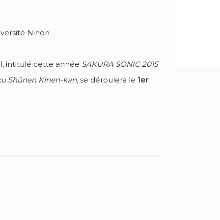
l, intitulé cette année
SAKURA SONIC 2015
ku Shûnen Kinen-kan
, se déroulera le
1er