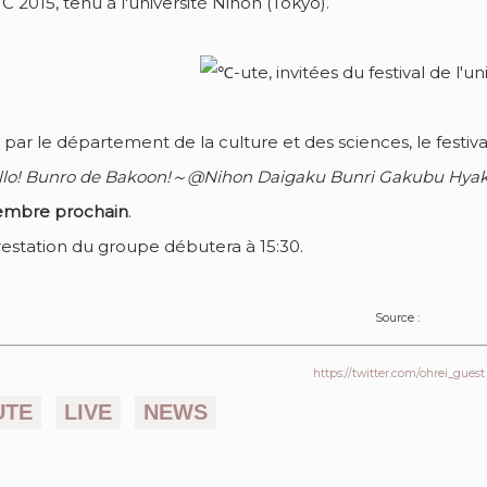
 2015, tenu à l'université Nihon (Tôkyô).
par le département de la culture et des sciences, le festiva
lo! Bunro de Bakoon!～@Nihon Daigaku Bunri Gakubu Hya
mbre prochain
.
restation du groupe débutera à 15:30.
Source :
https://twitter.com/ohrei_guest
UTE
LIVE
NEWS