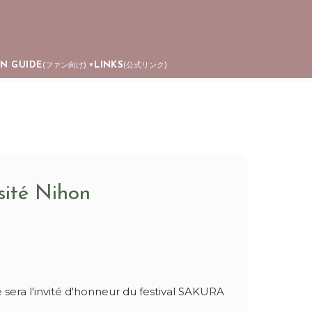
AN GUIDE
LINKS
(ファン向け)
(公式リンク)
▼
rsité Nihon
pe sera l'invité d'honneur du festival SAKURA