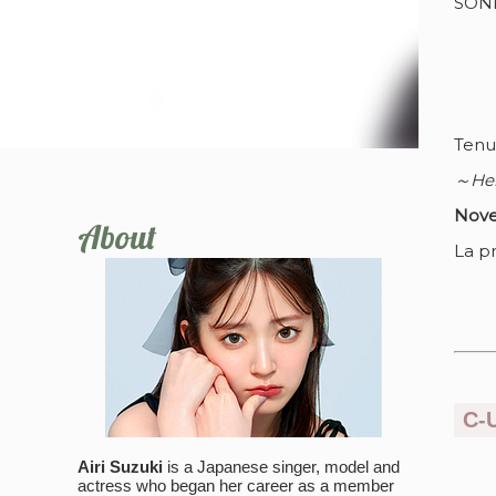
SONIC
Tenu 
～Hel
Nove
About
La p
C-
Airi Suzuki
is a Japanese singer, model and
actress who began her career as a member