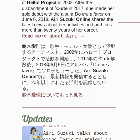
of
Hello! Project
in 2002. After the
disbandment of
℃-ute
in 2017, she made her
solo debut with the album
Do me a favor
on
June 6, 2018.
Airi Suzuki Online
shares the
latest news about her activities and archives
more than twenty years of her career.
Read more about Airi →
鈴木愛理
は、歌手・モデル・女優として活動
するアーティスト。2002年に
ハロー！プロ
ジェクト
で活動を開始し、2017年の
℃-ute
解
散後、2018年6月6日にアルバム『Do me a
favor』でソロデビューした。
Airi Suzuki
Online
では、最新情報を発信するととも
に、20年以上にわたる活動を記録してい
る。
鈴木愛理についてもっと見る →
Updates
06 AUG 2026
Airi Suzuki talks about
going “back to analog” in