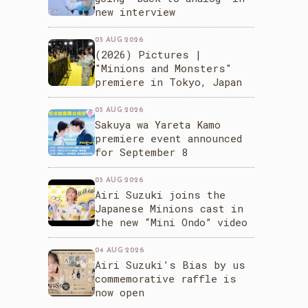
new interview
05 AUG 2026
(2026) Pictures |
"Minions and Monsters"
premiere in Tokyo, Japan
05 AUG 2026
Sakuya wa Yareta Kamo
premiere event announced
for September 8
05 AUG 2026
Airi Suzuki joins the
Japanese Minions cast in
the new “Mini Ondo” video
04 AUG 2026
Airi Suzuki’s Bias by us
commemorative raffle is
now open