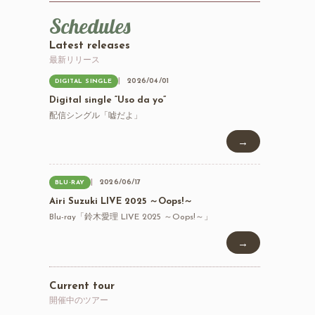
Schedules
Latest releases
最新リリース
2026/04/01
DIGITAL SINGLE
Digital single “Uso da yo”
配信シングル「嘘だよ」
→
2026/06/17
BLU-RAY
Airi Suzuki LIVE 2025 ～Oops!～
Blu-ray「鈴木愛理 LIVE 2025 ～Oops!～」
→
Current tour
開催中のツアー