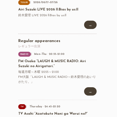
2026/06/17–07/26
TOUR
Airi Suzuki LIVE 2026 ll:Bias by us:ll
鈴木愛理 LIVE 2026 ll:Bias by us:ll
→
Regular appearances
レギュラー出演
Mon–Thu · 20:55–21:00
RADIO
FM Osaka “LAUGH & MUSIC RADIO: Airi
Suzuki no Airigatari.”
毎週月曜～木曜 20:55～21:00
FM大阪「LAUGH & MUSIC RADIO～鈴木愛理のあいり
がたり。」
→
Thursday · 24:45–25:20
TV
TV Asahi “Azatokute Nani ga Warui no?”