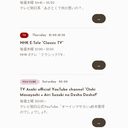
毎週木曜 24:45～25:20
テレビ朝日系「あざとくて何が悪いの？」
→
Thursday · 21:00–21:30
TV
NHK E-Tele “Classic TV”
毎週木曜 21:00～21:30
NHK Eテレ「クラシックTV」
→
Saturday · 20:00
YOUTUBE
TV Asahi official YouTube channel “Oishi
Masayoshi × Airi Suzuki no Desho Desho!!”
毎週土曜 20:00～
テレビ朝日公式YouTube「オーイシマサヨシ×鈴木愛理
のでしょでしょ!!」
→