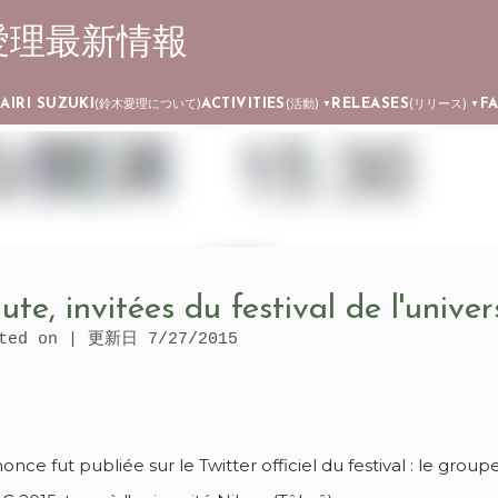
┊ 鈴木愛理最新情報
Skip to main content
AIRI SUZUKI
ACTIVITIES
RELEASES
F
)
(鈴木愛理について)
(活動)
(リリース)
▼
▼
te, invitées du festival de l'unive
ated on | 更新日
7/27/2015
once fut publiée sur le Twitter officiel du festival : le grou