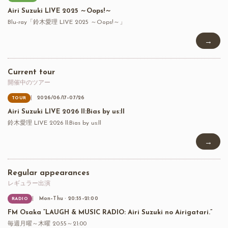
Airi Suzuki LIVE 2025 ～Oops!～
Blu-ray「鈴木愛理 LIVE 2025 ～Oops!～」
→
Current tour
開催中のツアー
2026/06/17–07/26
TOUR
Airi Suzuki LIVE 2026 ll:Bias by us:ll
鈴木愛理 LIVE 2026 ll:Bias by us:ll
→
Regular appearances
レギュラー出演
Mon–Thu · 20:55–21:00
RADIO
FM Osaka “LAUGH & MUSIC RADIO: Airi Suzuki no Airigatari.”
毎週月曜～木曜 20:55～21:00