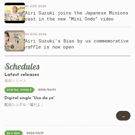
05 AUG 2026
Airi Suzuki joins the Japanese Minions
cast in the new “Mini Ondo” video
04 AUG 2026
Airi Suzuki’s Bias by us commemorative
raffle is now open
Schedules
Latest releases
最新リリース
2026/04/01
DIGITAL SINGLE
Digital single “Uso da yo”
配信シングル「嘘だよ」
→
2026/06/17
BLU-RAY