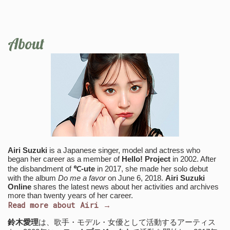
About
Airi Suzuki
is a Japanese singer, model and actress who
began her career as a member of
Hello! Project
in 2002. After
the disbandment of
℃-ute
in 2017, she made her solo debut
with the album
Do me a favor
on June 6, 2018.
Airi Suzuki
Online
shares the latest news about her activities and archives
more than twenty years of her career.
Read more about Airi →
鈴木愛理
は、歌手・モデル・女優として活動するアーティス