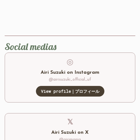
Social medias
◎
Airi Suzuki on Instagram
@airisuzuki_official_uf
View profile｜プロフィール
𝕏
Airi Suzuki on X
@airimania