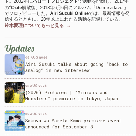
ト。2002年に
ハロー！プロジェクト
で活動を開始し、2017年
の
℃-ute
解散後、2018年6月6日にアルバム『Do me a favor』
でソロデビューした。
Airi Suzuki Online
では、最新情報を発
信するとともに、20年以上にわたる活動を記録している。
鈴木愛理についてもっと見る →
Updates
06 AUG 2026
Airi Suzuki talks about going “back to
analog” in new interview
05 AUG 2026
(2026) Pictures | "Minions and
Monsters" premiere in Tokyo, Japan
05 AUG 2026
Sakuya wa Yareta Kamo premiere event
announced for September 8