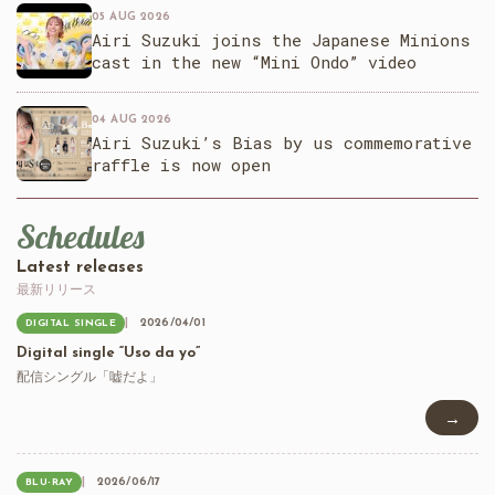
05 AUG 2026
Airi Suzuki joins the Japanese Minions
cast in the new “Mini Ondo” video
04 AUG 2026
Airi Suzuki’s Bias by us commemorative
raffle is now open
Schedules
Latest releases
最新リリース
2026/04/01
DIGITAL SINGLE
Digital single “Uso da yo”
配信シングル「嘘だよ」
→
2026/06/17
BLU-RAY