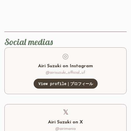
Social medias
◎
Airi Suzuki on Instagram
@airisuzuki_official_uf
View profile｜プロフィール
𝕏
Airi Suzuki on X
@airimania