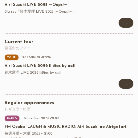
Airi Suzuki LIVE 2025 ～Oops!～
Blu-ray「鈴木愛理 LIVE 2025 ～Oops!～」
→
Current tour
開催中のツアー
2026/06/17–07/26
TOUR
Airi Suzuki LIVE 2026 ll:Bias by us:ll
鈴木愛理 LIVE 2026 ll:Bias by us:ll
→
Regular appearances
レギュラー出演
Mon–Thu · 20:55–21:00
RADIO
FM Osaka “LAUGH & MUSIC RADIO: Airi Suzuki no Airigatari.”
毎週月曜～木曜 20:55～21:00