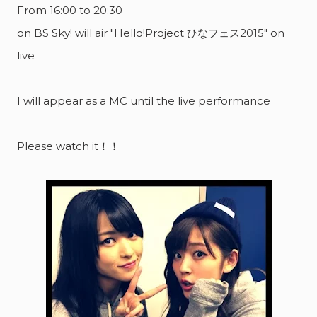
From 16:00 to 20:30
on BS Sky! will air "Hello!Project ひなフェス2015" on
live
I will appear as a MC until the live performance
Please watch it！！