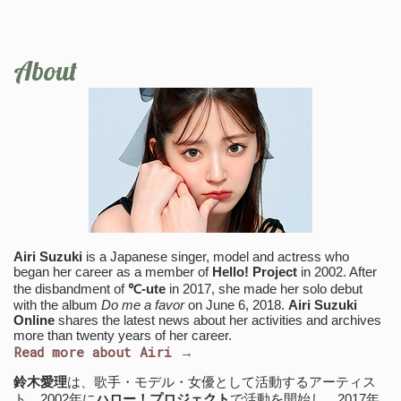
About
Airi Suzuki
is a Japanese singer, model and actress who
began her career as a member of
Hello! Project
in 2002. After
the disbandment of
℃-ute
in 2017, she made her solo debut
with the album
Do me a favor
on June 6, 2018.
Airi Suzuki
Online
shares the latest news about her activities and archives
more than twenty years of her career.
Read more about Airi →
鈴木愛理
は、歌手・モデル・女優として活動するアーティス
ト。2002年に
ハロー！プロジェクト
で活動を開始し、2017年