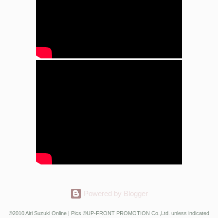
Powered by Blogger
©2010 Airi Suzuki Online | Pics ©UP-FRONT PROMOTION Co.,Ltd. unless indicated