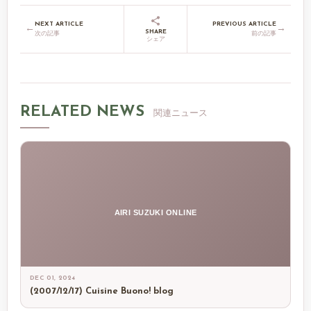
NEXT ARTICLE
PREVIOUS ARTICLE
←
→
SHARE
次の記事
前の記事
シェア
RELATED NEWS
関連ニュース
AIRI SUZUKI ONLINE
DEC 01, 2024
(2007/12/17) Cuisine Buono! blog