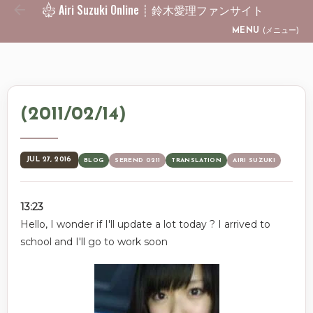
Airi Suzuki Online ┊ 鈴木愛理ファンサイト
Skip to main content
MENU
(メニュー)
(2011/02/14)
JUL 27, 2016
BLOG
SEREND 0211
TRANSLATION
AIRI SUZUKI
13:23
Hello, I wonder if I'll update a lot today ? I arrived to
school and I'll go to work soon