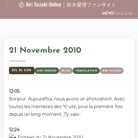
Airi Suzuki Online ┊ 鈴木愛理ファンサイト
Skip to main content
MENU
(メニュー)
21 Novembre 2010
JUL 25, 2016
AIRI SEREND
BLOG
TRANSLATION
AIRI SUZUKI
12:05
Bonjour. Aujourd'hui, nous avons un photoshoot. Avec
toutes les membres des ℃-ute, pour la première fois
depuis un long moment. J'y vais~
12:24