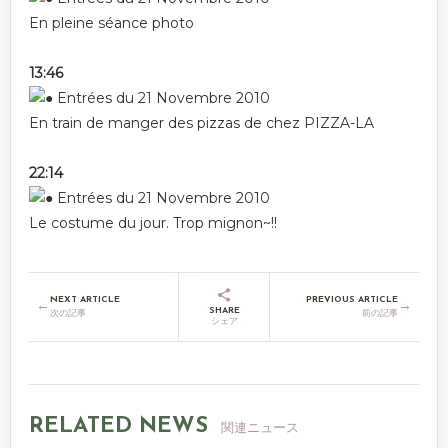
En pleine séance photo
13:46
En train de manger des pizzas de chez PIZZA-LA
22:14
Le costume du jour. Trop mignon~!!
NEXT ARTICLE
PREVIOUS ARTICLE
←
→
SHARE
次の記事
前の記事
シェア
RELATED NEWS
関連ニュース