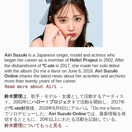
Airi Suzuki
is a Japanese singer, model and actress who
began her career as a member of
Hello! Project
in 2002. After
the disbandment of
℃-ute
in 2017, she made her solo debut
with the album
Do me a favor
on June 6, 2018.
Airi Suzuki
Online
shares the latest news about her activities and archives
more than twenty years of her career.
Read more about Airi →
鈴木愛理
は、歌手・モデル・女優として活動するアーティス
ト。2002年に
ハロー！プロジェクト
で活動を開始し、2017年
の
℃-ute
解散後、2018年6月6日にアルバム『Do me a favor』
でソロデビューした。
Airi Suzuki Online
では、最新情報を発
信するとともに、20年以上にわたる活動を記録している。
鈴木愛理についてもっと見る →