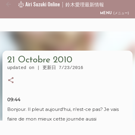
Airi Suzuki Online ┊ 鈴木愛理最新情報
Skip to main content
MENU
(メニュー)
21 Octobre 2010
updated on | 更新日
7/23/2016
09:44
Bonjour. Il pleut aujourd'hui, n'est-ce pas? Je vais
faire de mon mieux cette journée aussi