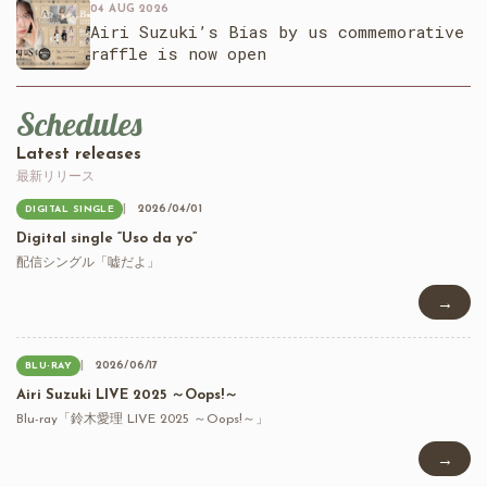
04 AUG 2026
Airi Suzuki’s Bias by us commemorative
raffle is now open
Schedules
Latest releases
最新リリース
2026/04/01
DIGITAL SINGLE
Digital single “Uso da yo”
配信シングル「嘘だよ」
→
2026/06/17
BLU-RAY
Airi Suzuki LIVE 2025 ～Oops!～
Blu-ray「鈴木愛理 LIVE 2025 ～Oops!～」
→