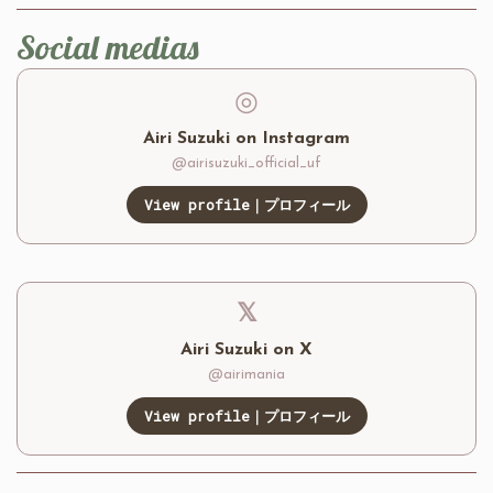
Social medias
◎
Airi Suzuki on Instagram
@airisuzuki_official_uf
View profile｜プロフィール
𝕏
Airi Suzuki on X
@airimania
View profile｜プロフィール