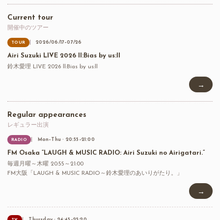
Current tour
開催中のツアー
2026/06/17–07/26
TOUR
Airi Suzuki LIVE 2026 ll:Bias by us:ll
鈴木愛理 LIVE 2026 ll:Bias by us:ll
→
Regular appearances
レギュラー出演
Mon–Thu · 20:55–21:00
RADIO
FM Osaka “LAUGH & MUSIC RADIO: Airi Suzuki no Airigatari.”
毎週月曜～木曜 20:55～21:00
FM大阪「LAUGH & MUSIC RADIO～鈴木愛理のあいりがたり。」
→
Thursday · 24:45–25:20
TV