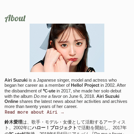
About
Airi Suzuki
is a Japanese singer, model and actress who
began her career as a member of
Hello! Project
in 2002. After
the disbandment of
℃-ute
in 2017, she made her solo debut
with the album
Do me a favor
on June 6, 2018.
Airi Suzuki
Online
shares the latest news about her activities and archives
more than twenty years of her career.
Read more about Airi →
鈴木愛理
は、歌手・モデル・女優として活動するアーティス
ト。2002年に
ハロー！プロジェクト
で活動を開始し、2017年
の
℃-ute
解散後、2018年6月6日にアルバム『Do me a favor』