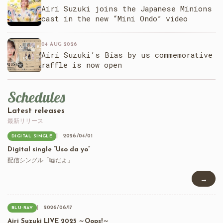
Airi Suzuki joins the Japanese Minions
cast in the new “Mini Ondo” video
04 AUG 2026
Airi Suzuki’s Bias by us commemorative
raffle is now open
Schedules
Latest releases
最新リリース
2026/04/01
DIGITAL SINGLE
Digital single “Uso da yo”
配信シングル「嘘だよ」
→
2026/06/17
BLU-RAY
Airi Suzuki LIVE 2025 ～Oops!～