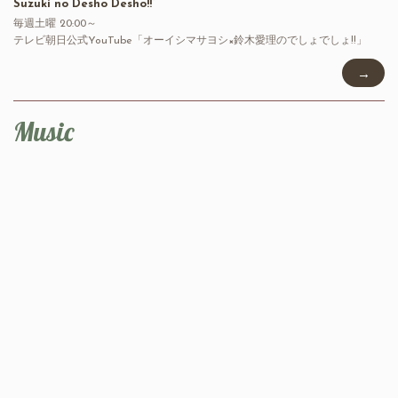
Suzuki no Desho Desho!!”
毎週土曜 20:00～
テレビ朝日公式YouTube「オーイシマサヨシ×鈴木愛理のでしょでしょ!!」
→
Music