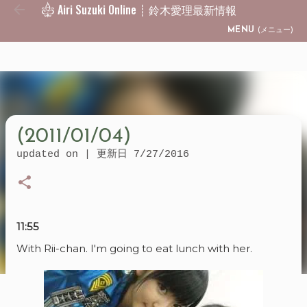
Airi Suzuki Online ┊ 鈴木愛理最新情報
Skip to main content
MENU
(メニュー)
(2011/01/04)
updated on | 更新日
7/27/2016
11:55
With Rii-chan. I'm going to eat lunch with her.