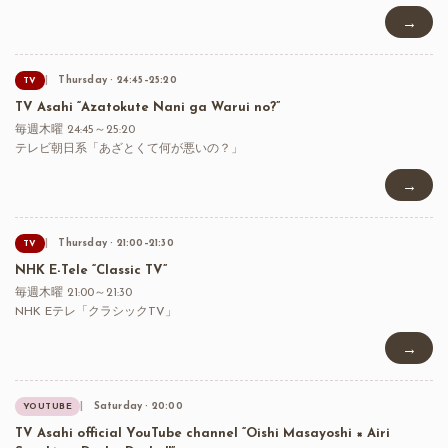
→
Thursday · 24:45–25:20
TV
TV Asahi “Azatokute Nani ga Warui no?”
毎週木曜 24:45～25:20
テレビ朝日系「あざとくて何が悪いの？」
→
Thursday · 21:00–21:30
TV
NHK E-Tele “Classic TV”
毎週木曜 21:00～21:30
NHK Eテレ「クラシックTV」
→
Saturday · 20:00
YOUTUBE
TV Asahi official YouTube channel “Oishi Masayoshi × Airi