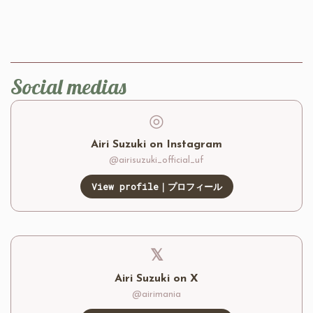
Social medias
◎
Airi Suzuki on Instagram
@airisuzuki_official_uf
View profile｜プロフィール
𝕏
Airi Suzuki on X
@airimania