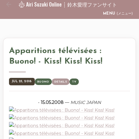
Airi Suzuki Online ┊ 鈴木愛理ファンサイト
Skip to main content
MENU
(メニュー)
Apparitions télévisées :
Buono! - Kiss! Kiss! Kiss!
JUL 25, 2016
BUONO
DETAILS
TV
•
15.05.2008
—
MUSIC JAPAN