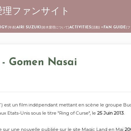
 ┊ 鈴木愛理ファンサイト
Skip to main content
OGY
AIRI SUZUKI
ACTIVITIES
FAN GUIDE
(年表)
(鈴木愛理について)
(活動)
(
▼
! - Gomen Nasai
t un film indépendant mettant en scène le groupe Buono
aux Etats-Unis sous le titre "Ring of Curse", le
25 Juin 2013
.
ée sur une nouvelle publiée sur le site Magic Land en Mai
20