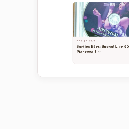
DEC 26, 2017
Sorties liées: Buono! Live 2
Pienezza！～