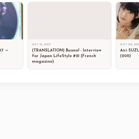
OCT 13, 2017
OCT 02, 20
017 ～
(TRANSLATION) Buono! - Interview
Airi SUZ
for Japan LifeStyle #21 (French
(2011)
magazine)