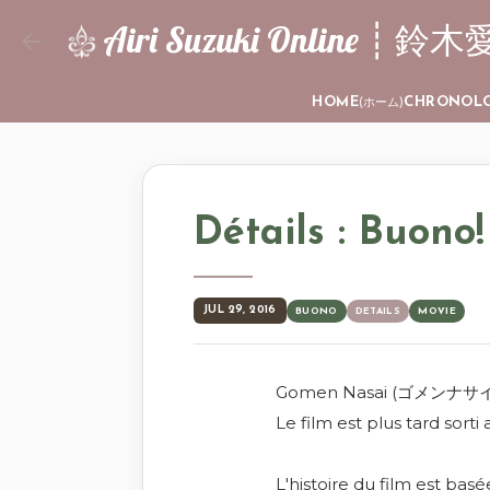
Airi Suzuki Online
HOME
CHRONOL
(ホーム)
Détails : Buono
JUL 29, 2016
BUONO
DETAILS
MOVIE
Gomen Nasai (ゴメンナサイ) es
Le film est plus tard sorti 
L'histoire du film est bas