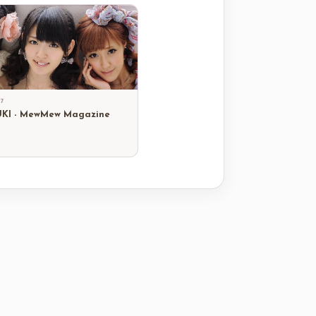
17
UKI - MewMew Magazine