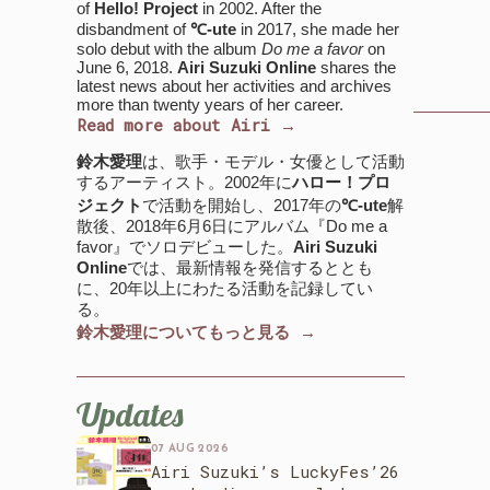
of
Hello! Project
in 2002. After the
disbandment of
℃-ute
in 2017, she made her
solo debut with the album
Do me a favor
on
June 6, 2018.
Airi Suzuki Online
shares the
latest news about her activities and archives
more than twenty years of her career.
Read more about Airi →
鈴木愛理
は、歌手・モデル・女優として活動
するアーティスト。2002年に
ハロー！プロ
ジェクト
で活動を開始し、2017年の
℃-ute
解
散後、2018年6月6日にアルバム『Do me a
favor』でソロデビューした。
Airi Suzuki
Online
では、最新情報を発信するととも
に、20年以上にわたる活動を記録してい
る。
鈴木愛理についてもっと見る →
Updates
07 AUG 2026
Airi Suzuki’s LuckyFes’26