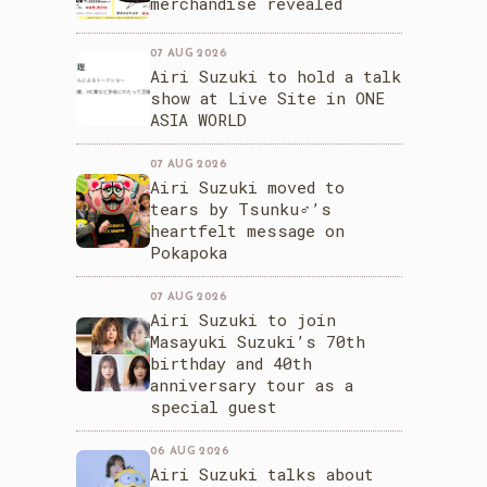
merchandise revealed
07 AUG 2026
Airi Suzuki to hold a talk
show at Live Site in ONE
ASIA WORLD
07 AUG 2026
Airi Suzuki moved to
tears by Tsunku♂’s
heartfelt message on
Pokapoka
07 AUG 2026
Airi Suzuki to join
Masayuki Suzuki’s 70th
birthday and 40th
anniversary tour as a
special guest
06 AUG 2026
Airi Suzuki talks about