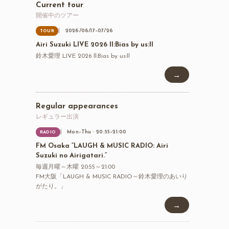
Current tour
開催中のツアー
2026/06/17–07/26
TOUR
Airi Suzuki LIVE 2026 ll:Bias by us:ll
鈴木愛理 LIVE 2026 ll:Bias by us:ll
→
Regular appearances
レギュラー出演
Mon–Thu · 20:55–21:00
RADIO
FM Osaka “LAUGH & MUSIC RADIO: Airi
Suzuki no Airigatari.”
毎週月曜～木曜 20:55～21:00
FM大阪「LAUGH & MUSIC RADIO～鈴木愛理のあいり
がたり。」
→