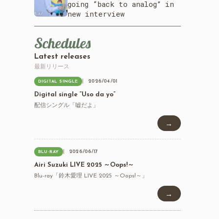
going “back to analog” in
new interview
Schedules
Latest releases
最新リリース
2026/04/01
DIGITAL SINGLE
Digital single “Uso da yo”
配信シングル「嘘だよ」
→
2026/06/17
BLU-RAY
Airi Suzuki LIVE 2025 ～Oops!～
Blu-ray「鈴木愛理 LIVE 2025 ～Oops!～」
→