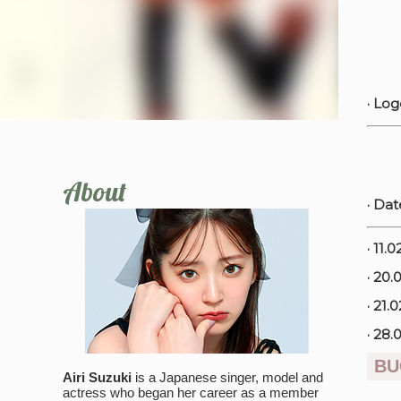
· Log
About
· Dat
· 11.
· 20.
· 21.
· 28.
BU
Airi Suzuki
is a Japanese singer, model and
actress who began her career as a member