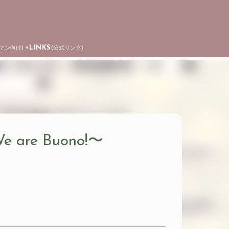
LINKS
ファン向け)
(公式リンク)
▼
〜We are Buono!〜