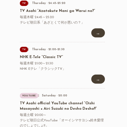
Thursday · 24:45–25:20
TV
TV Asahi “Azatokute Nani ga Warui no?”
毎週木曜 24:45～25:20
テレビ朝日系「あざとくて何が悪いの？」
→
Thursday · 21:00–21:30
TV
NHK E-Tele “Classic TV”
毎週木曜 21:00～21:30
NHK Eテレ「クラシックTV」
→
Saturday · 20:00
YOUTUBE
TV Asahi official YouTube channel “Oishi
Masayoshi × Airi Suzuki no Desho Desho!!”
毎週土曜 20:00～
テレビ朝日公式YouTube「オーイシマサヨシ×鈴木愛理
のでしょでしょ!!」