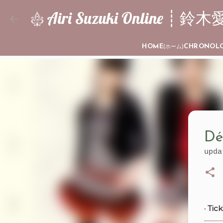
Airi Suzuki Online 
HOME
CHRONOL
(ホーム)
Dé
upd
· Tick