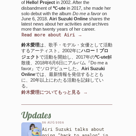
of
Hello! Project
in 2002. After the
disbandment of
℃-ute
in 2017, she made her
solo debut with the album
Do me a favor
on
June 6, 2018.
Airi Suzuki Online
shares the
latest news about her activities and archives
more than twenty years of her career.
Read more about Airi →
鈴木愛理
は、歌手・モデル・女優として活動
するアーティスト。2002年に
ハロー！プロ
ジェクト
で活動を開始し、2017年の
℃-ute
解
散後、2018年6月6日にアルバム『Do me a
favor』でソロデビューした。
Airi Suzuki
Online
では、最新情報を発信するととも
に、20年以上にわたる活動を記録してい
る。
鈴木愛理についてもっと見る →
Updates
06 AUG 2026
Airi Suzuki talks about
going “back to analog” in