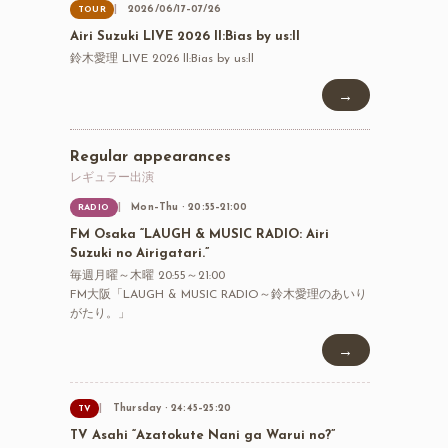
2026/06/17–07/26
TOUR
Airi Suzuki LIVE 2026 ll:Bias by us:ll
鈴木愛理 LIVE 2026 ll:Bias by us:ll
→
Regular appearances
レギュラー出演
Mon–Thu · 20:55–21:00
RADIO
FM Osaka “LAUGH & MUSIC RADIO: Airi
Suzuki no Airigatari.”
毎週月曜～木曜 20:55～21:00
FM大阪「LAUGH & MUSIC RADIO～鈴木愛理のあいり
がたり。」
→
Thursday · 24:45–25:20
TV
TV Asahi “Azatokute Nani ga Warui no?”