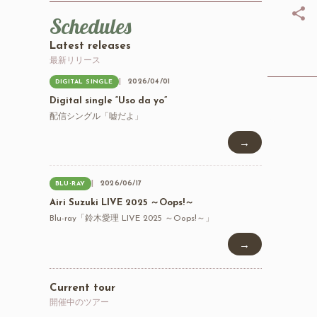
Schedules
Latest releases
最新リリース
2026/04/01
DIGITAL SINGLE
Digital single “Uso da yo”
配信シングル「嘘だよ」
→
2026/06/17
BLU-RAY
Airi Suzuki LIVE 2025 ～Oops!～
Blu-ray「鈴木愛理 LIVE 2025 ～Oops!～」
→
Current tour
開催中のツアー