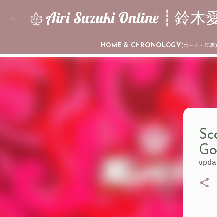
Airi Suzuki Online 
HOME & CHRONOLOGY
(ホーム・年表
Sc
Go
upd