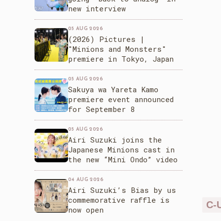
new interview
05 AUG 2026
(2026) Pictures |
"Minions and Monsters"
premiere in Tokyo, Japan
05 AUG 2026
Sakuya wa Yareta Kamo
premiere event announced
for September 8
05 AUG 2026
Airi Suzuki joins the
Japanese Minions cast in
the new “Mini Ondo” video
04 AUG 2026
Airi Suzuki’s Bias by us
commemorative raffle is
C-
now open