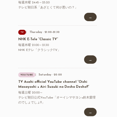
毎週木曜 24:45～25:20
テレビ朝日系「あざとくて何が悪いの？」
→
Thursday · 21:00–21:30
TV
NHK E-Tele “Classic TV”
毎週木曜 21:00～21:30
NHK Eテレ「クラシックTV」
→
Saturday · 20:00
YOUTUBE
TV Asahi official YouTube channel “Oishi
Masayoshi × Airi Suzuki no Desho Desho!!”
毎週土曜 20:00～
テレビ朝日公式YouTube「オーイシマサヨシ×鈴木愛理
のでしょでしょ!!」
→