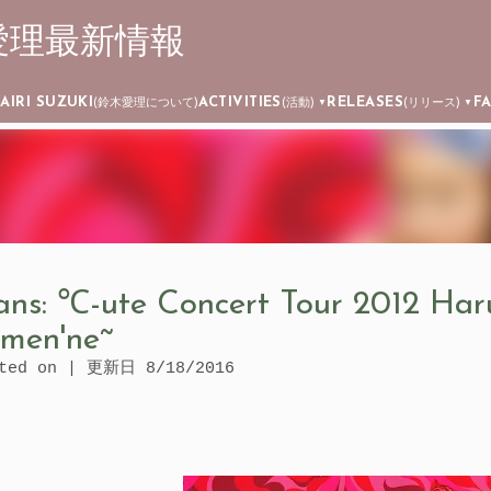
┊ 鈴木愛理最新情報
Skip to main content
AIRI SUZUKI
ACTIVITIES
RELEASES
F
)
(鈴木愛理について)
(活動)
(リリース)
▼
▼
ans: ℃-ute Concert Tour 2012 Har
men'ne~
ated on | 更新日
8/18/2016