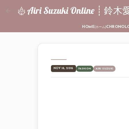
Airi Suzuki Online
HOME
CHRONOL
(ホーム)
NOV 16, 2016
FASHION
AIRI SUZUKI