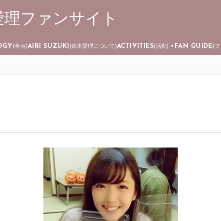
 ┊ 鈴木愛理ファンサイト
Skip to main content
OGY
AIRI SUZUKI
ACTIVITIES
FAN GUIDE
(年表)
(鈴木愛理について)
(活動)
(
▼