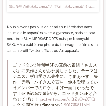
畠山愛理 AiriHatakeyamaさん(@airihatakeyama)がシェアした投稿
Nous n'avons pas plus de détails sur l'émission dans
laquelle elle apparaîtra avec la gymnaste, mais ce sera
peut-être SUMMERSxSPORTS puisque Noboyuki
SAKUMA a publié une photo du tournage de l'émission
sur son profil Twitter officiel, où Airi apparaît:
ゴッドタン3時間半SPの直前の番組「さまス
ポ」に矢作さんがお邪魔しました。テーマは
テニス。杉山愛さん先生に、さまぁ〜ず、矢
作・児嶋・バイきんぐ西村・鈴木愛理ってい
うメンバーでのロケ、すげー面白かったで
す！8/19&26の18時から。ゴッドタンSPと合
わせてぜひ！
pic.twitter.com/dQZsOvjXTQ
— 佐久間宣行 (@nobrock)
2017年8月6日