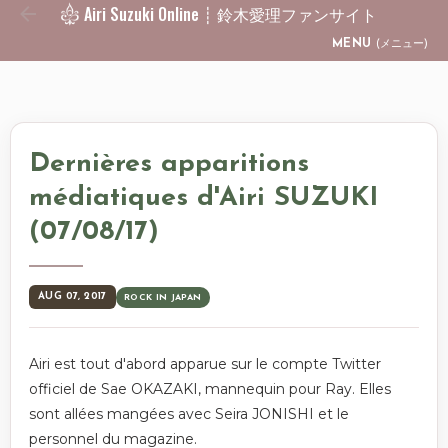
Airi Suzuki Online ┊ 鈴木愛理ファンサイト
Skip to main content
MENU
(メニュー)
Dernières apparitions
médiatiques d'Airi SUZUKI
(07/08/17)
AUG 07, 2017
ROCK IN JAPAN
Airi est tout d'abord apparue sur le compte Twitter
officiel de Sae OKAZAKI, mannequin pour Ray. Elles
sont allées mangées avec Seira JONISHI et le
personnel du magazine.