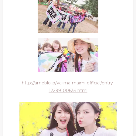
http://ameblo.jp/yajima-maimi-official/entry-
12299100634.html