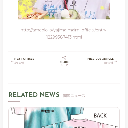
http://ameblo.jp/yajima-maimi-official/entry-
12299387413.html
NEXT ARTICLE
PREVIOUS ARTICLE
←
→
SHARE
次の記事
前の記事
シェア
RELATED NEWS
関連ニュース