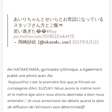
あいりちゃんとせいらとお世話になっている
スタッフさん方とご飯🍴
笑い過ぎた😂😂
#Ray
pic.twitter.com/XHBQEmkM7E
— 岡崎紗絵 (@okazaki_sae)
2017年8月1日
Airi HATAKEYAMA, gymnaste rythmique, a également
publié une photo avec Airi.
"Aujourd'hui c'est la première fois que je filmais en
compagnie d'Airi SUZUKI✨Nous avons le même nom
et le même âge alors nous étions destinées à bien nous
entendre♡ Je vous annoncerai les détails quand la date
de diffusion de l'émission sera déterminée😊