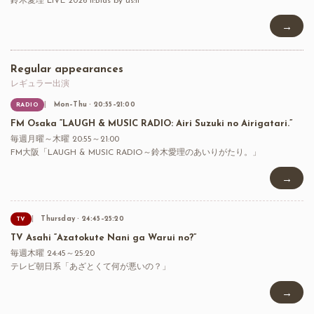
鈴木愛理 LIVE 2026 ll:Bias by us:ll
→
Regular appearances
レギュラー出演
Mon–Thu · 20:55–21:00
RADIO
FM Osaka “LAUGH & MUSIC RADIO: Airi Suzuki no Airigatari.”
毎週月曜～木曜 20:55～21:00
FM大阪「LAUGH & MUSIC RADIO～鈴木愛理のあいりがたり。」
→
Thursday · 24:45–25:20
TV
TV Asahi “Azatokute Nani ga Warui no?”
毎週木曜 24:45～25:20
テレビ朝日系「あざとくて何が悪いの？」
→