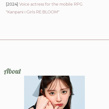
[2024]
Voice actress for the mobile RPG
"Kanpani☆Girls RE:BLOOM"
About