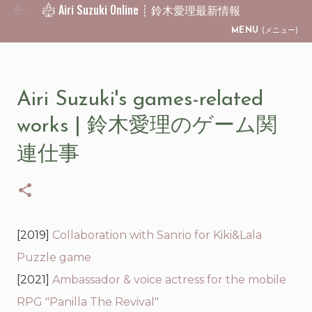
Airi Suzuki Online ┊ 鈴木愛理最新情報
Skip to main content
MENU
(メニュー)
Airi Suzuki's games-related
works | 鈴木愛理のゲーム関
連仕事
[2019]
Collaboration with Sanrio for Kiki&Lala
Puzzle game
[2021]
Ambassador & voice actress for the mobile
RPG "Panilla The Revival"