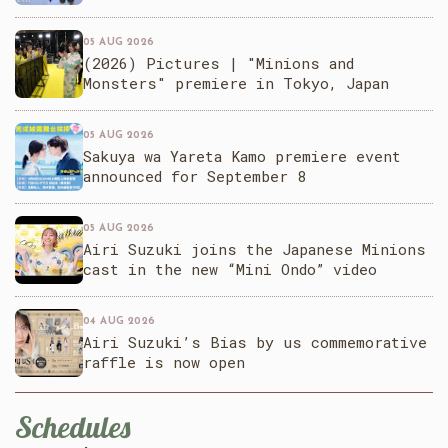
05 AUG 2026
(2026) Pictures | "Minions and
Monsters" premiere in Tokyo, Japan
05 AUG 2026
Sakuya wa Yareta Kamo premiere event
announced for September 8
05 AUG 2026
Airi Suzuki joins the Japanese Minions
cast in the new “Mini Ondo” video
04 AUG 2026
Airi Suzuki’s Bias by us commemorative
raffle is now open
Schedules