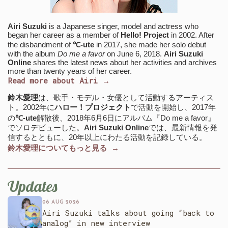
Airi Suzuki
is a Japanese singer, model and actress who
began her career as a member of
Hello! Project
in 2002. After
the disbandment of
℃-ute
in 2017, she made her solo debut
with the album
Do me a favor
on June 6, 2018.
Airi Suzuki
Online
shares the latest news about her activities and archives
more than twenty years of her career.
Read more about Airi →
鈴木愛理
は、歌手・モデル・女優として活動するアーティス
ト。2002年に
ハロー！プロジェクト
で活動を開始し、2017年
の
℃-ute
解散後、2018年6月6日にアルバム『Do me a favor』
でソロデビューした。
Airi Suzuki Online
では、最新情報を発
信するとともに、20年以上にわたる活動を記録している。
鈴木愛理についてもっと見る →
Updates
06 AUG 2026
Airi Suzuki talks about going “back to
analog” in new interview