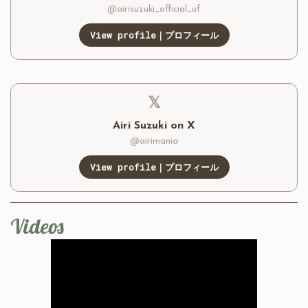
@airisuzuki_official_uf
View profile｜プロフィール
𝕏
Airi Suzuki on X
@airimania
View profile｜プロフィール
Videos