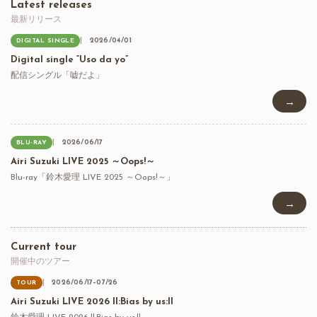
Latest releases
最新リリース
2026/04/01
DIGITAL SINGLE
Digital single “Uso da yo”
配信シングル「嘘だよ」
→
2026/06/17
BLU-RAY
Airi Suzuki LIVE 2025 ～Oops!～
Blu-ray「鈴木愛理 LIVE 2025 ～Oops!～」
→
Current tour
開催中のツアー
2026/06/17–07/26
TOUR
Airi Suzuki LIVE 2026 ll:Bias by us:ll