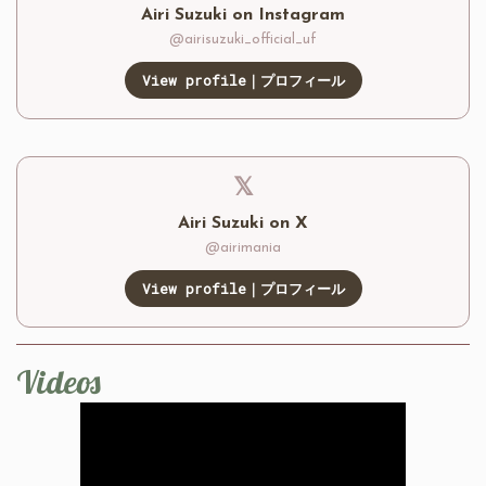
Airi Suzuki on Instagram
@airisuzuki_official_uf
View profile｜プロフィール
𝕏
Airi Suzuki on X
@airimania
View profile｜プロフィール
Videos