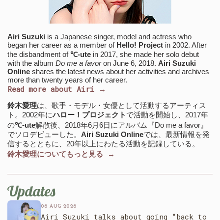
Airi Suzuki
is a Japanese singer, model and actress who
began her career as a member of
Hello! Project
in 2002. After
the disbandment of
℃-ute
in 2017, she made her solo debut
with the album
Do me a favor
on June 6, 2018.
Airi Suzuki
Online
shares the latest news about her activities and archives
more than twenty years of her career.
Read more about Airi →
鈴木愛理
は、歌手・モデル・女優として活動するアーティス
ト。2002年に
ハロー！プロジェクト
で活動を開始し、2017年
の
℃-ute
解散後、2018年6月6日にアルバム『Do me a favor』
でソロデビューした。
Airi Suzuki Online
では、最新情報を発
信するとともに、20年以上にわたる活動を記録している。
鈴木愛理についてもっと見る →
Updates
06 AUG 2026
Airi Suzuki talks about going “back to