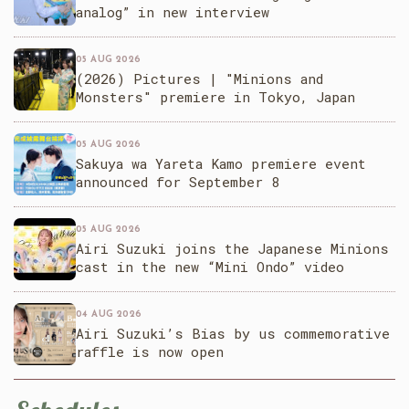
analog” in new interview
05 AUG 2026
(2026) Pictures | "Minions and
Monsters" premiere in Tokyo, Japan
05 AUG 2026
Sakuya wa Yareta Kamo premiere event
announced for September 8
05 AUG 2026
Airi Suzuki joins the Japanese Minions
cast in the new “Mini Ondo” video
04 AUG 2026
Airi Suzuki’s Bias by us commemorative
raffle is now open