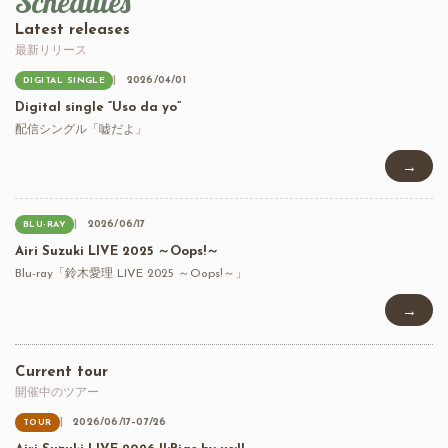
Schedules
Latest releases
最新リリース
2026/04/01
DIGITAL SINGLE
Digital single “Uso da yo”
配信シングル「嘘だよ」
→
2026/06/17
BLU-RAY
Airi Suzuki LIVE 2025 ～Oops!～
Blu-ray「鈴木愛理 LIVE 2025 ～Oops!～」
→
Current tour
開催中のツアー
2026/06/17–07/26
TOUR