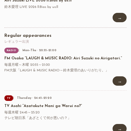
Airi Suzuki LIVE 2026 ll:Bias by us:ll
鈴木愛理 LIVE 2026 ll:Bias by us:ll
→
Regular appearances
レギュラー出演
Mon–Thu · 20:55–21:00
RADIO
FM Osaka “LAUGH & MUSIC RADIO: Airi Suzuki no Airigatari.”
毎週月曜～木曜 20:55～21:00
FM大阪「LAUGH & MUSIC RADIO～鈴木愛理のあいりがたり。」
→
Thursday · 24:45–25:20
TV
TV Asahi “Azatokute Nani ga Warui no?”
毎週木曜 24:45～25:20
テレビ朝日系「あざとくて何が悪いの？」
→