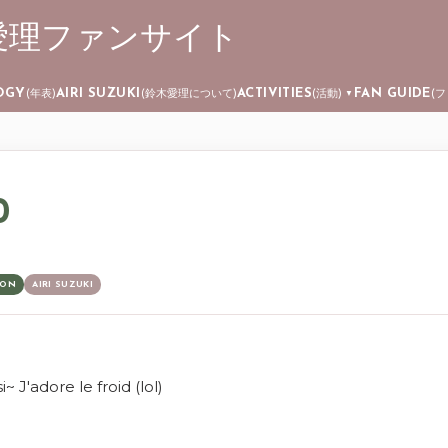
 ┊ 鈴木愛理ファンサイト
Skip to main content
OGY
AIRI SUZUKI
ACTIVITIES
FAN GUIDE
(年表)
(鈴木愛理について)
(活動)
(
▼
0
ION
AIRI SUZUKI
i~ J'adore le froid (lol)