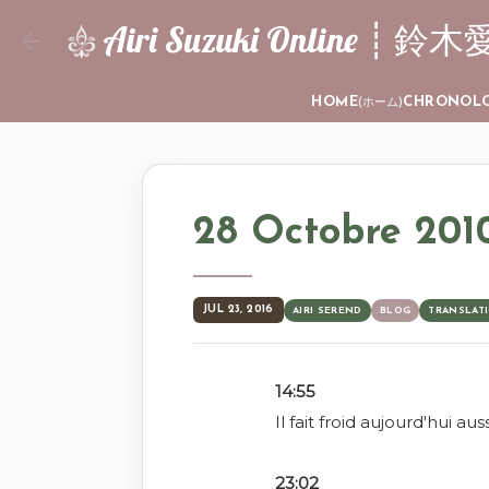
Airi Suzuki Online
HOME
CHRONOL
(ホーム)
28 Octobre 201
JUL 23, 2016
AIRI SEREND
BLOG
TRANSLAT
14:55
Il fait froid aujourd'hui auss
23:02