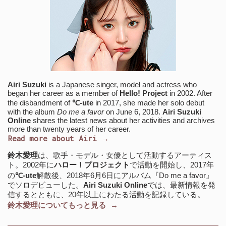
Airi Suzuki
is a Japanese singer, model and actress who
began her career as a member of
Hello! Project
in 2002. After
the disbandment of
℃-ute
in 2017, she made her solo debut
with the album
Do me a favor
on June 6, 2018.
Airi Suzuki
Online
shares the latest news about her activities and archives
more than twenty years of her career.
Read more about Airi →
鈴木愛理
は、歌手・モデル・女優として活動するアーティス
ト。2002年に
ハロー！プロジェクト
で活動を開始し、2017年
の
℃-ute
解散後、2018年6月6日にアルバム『Do me a favor』
でソロデビューした。
Airi Suzuki Online
では、最新情報を発
信するとともに、20年以上にわたる活動を記録している。
鈴木愛理についてもっと見る →