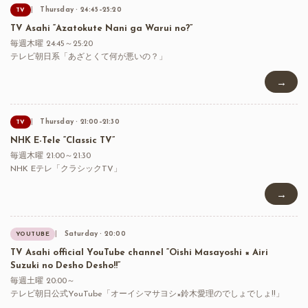
Thursday · 24:45–25:20
TV
TV Asahi “Azatokute Nani ga Warui no?”
毎週木曜 24:45～25:20
テレビ朝日系「あざとくて何が悪いの？」
→
Thursday · 21:00–21:30
TV
NHK E-Tele “Classic TV”
毎週木曜 21:00～21:30
NHK Eテレ「クラシックTV」
→
Saturday · 20:00
YOUTUBE
TV Asahi official YouTube channel “Oishi Masayoshi × Airi
Suzuki no Desho Desho!!”
毎週土曜 20:00～
テレビ朝日公式YouTube「オーイシマサヨシ×鈴木愛理のでしょでしょ!!」