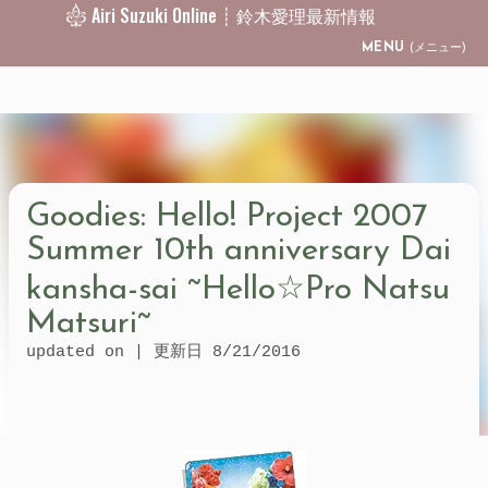
Airi Suzuki Online ┊ 鈴木愛理最新情報
Skip to main content
MENU
(メニュー)
Goodies: Hello! Project 2007
Summer 10th anniversary Dai
kansha-sai ~Hello☆Pro Natsu
Matsuri~
updated on | 更新日
8/21/2016