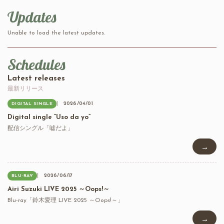
Updates
Unable to load the latest updates.
Schedules
Latest releases
最新リリース
2026/04/01
DIGITAL SINGLE
Digital single “Uso da yo”
配信シングル「嘘だよ」
→
2026/06/17
BLU-RAY
Airi Suzuki LIVE 2025 ～Oops!～
Blu-ray「鈴木愛理 LIVE 2025 ～Oops!～」
→