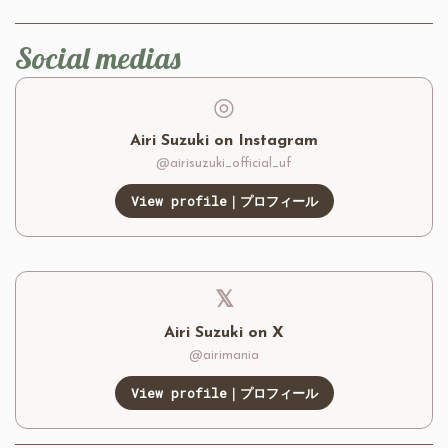
Social medias
◎
Airi Suzuki on Instagram
@airisuzuki_official_uf
View profile｜プロフィール
𝕏
Airi Suzuki on X
@airimania
View profile｜プロフィール