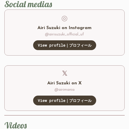
Social medias
◎
Airi Suzuki on Instagram
@airisuzuki_official_uf
View profile｜プロフィール
𝕏
Airi Suzuki on X
@airimania
View profile｜プロフィール
Videos