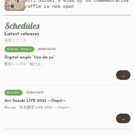
raffle is now open
Schedules
Latest releases
最新リリース
2026/04/01
DIGITAL SINGLE
Digital single “Uso da yo”
配信シングル「嘘だよ」
→
2026/06/17
BLU-RAY
Airi Suzuki LIVE 2025 ～Oops!～
Blu-ray「鈴木愛理 LIVE 2025 ～Oops!～」
→