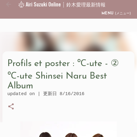
Airi Suzuki Online ┊ 鈴木愛理最新情報
Skip to main content
MENU
(メニュー)
Profils et poster : ℃-ute - ②
℃-ute Shinsei Naru Best
Album
updated on | 更新日
8/16/2016