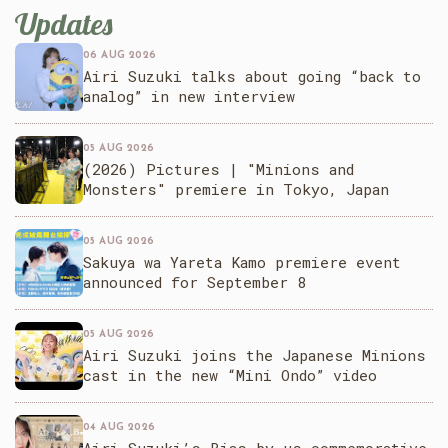
Updates
06 AUG 2026
Airi Suzuki talks about going “back to
analog” in new interview
05 AUG 2026
(2026) Pictures | "Minions and
Monsters" premiere in Tokyo, Japan
05 AUG 2026
Sakuya wa Yareta Kamo premiere event
announced for September 8
05 AUG 2026
Airi Suzuki joins the Japanese Minions
cast in the new “Mini Ondo” video
04 AUG 2026
Airi Suzuki’s Bias by us commemorative