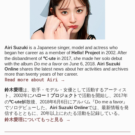
Airi Suzuki
is a Japanese singer, model and actress who
began her career as a member of
Hello! Project
in 2002. After
the disbandment of
℃-ute
in 2017, she made her solo debut
with the album
Do me a favor
on June 6, 2018.
Airi Suzuki
Online
shares the latest news about her activities and archives
more than twenty years of her career.
Read more about Airi →
鈴木愛理
は、歌手・モデル・女優として活動するアーティス
ト。2002年に
ハロー！プロジェクト
で活動を開始し、2017年
の
℃-ute
解散後、2018年6月6日にアルバム『Do me a favor』
でソロデビューした。
Airi Suzuki Online
では、最新情報を発
信するとともに、20年以上にわたる活動を記録している。
鈴木愛理についてもっと見る →