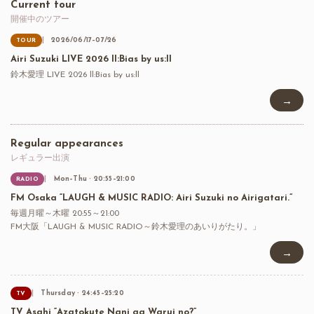
Current tour
開催中のツアー
2026/06/17–07/26
TOUR
Airi Suzuki LIVE 2026 ll:Bias by us:ll
鈴木愛理 LIVE 2026 ll:Bias by us:ll
→
Regular appearances
レギュラー出演
Mon–Thu · 20:55–21:00
RADIO
FM Osaka “LAUGH & MUSIC RADIO: Airi Suzuki no Airigatari.”
毎週月曜～木曜 20:55～21:00
FM大阪「LAUGH & MUSIC RADIO～鈴木愛理のあいりがたり。」
→
Thursday · 24:45–25:20
TV
TV Asahi “Azatokute Nani ga Warui no?”