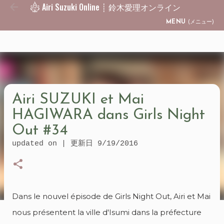
Airi Suzuki Online ┊ 鈴木愛理オンライン
Skip to main content
MENU
(メニュー)
Airi SUZUKI et Mai
HAGIWARA dans Girls Night
Out #34
updated on | 更新日
9/19/2016
Dans le nouvel épisode de Girls Night Out, Airi et Mai
nous présentent la ville d'Isumi dans la préfecture