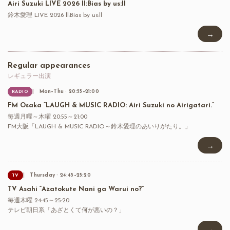
Airi Suzuki LIVE 2026 ll:Bias by us:ll
鈴木愛理 LIVE 2026 ll:Bias by us:ll
→
Regular appearances
レギュラー出演
Mon–Thu · 20:55–21:00
RADIO
FM Osaka “LAUGH & MUSIC RADIO: Airi Suzuki no Airigatari.”
毎週月曜～木曜 20:55～21:00
FM大阪「LAUGH & MUSIC RADIO～鈴木愛理のあいりがたり。」
→
Thursday · 24:45–25:20
TV
TV Asahi “Azatokute Nani ga Warui no?”
毎週木曜 24:45～25:20
テレビ朝日系「あざとくて何が悪いの？」
→