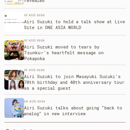
revealed
07 AUG 2026
Airi Suzuki to hold a talk show at Live
Site in ONE ASIA WORLD
07 AUG 2026
Airi Suzuki moved to tears by
Tsunku♂’s heartfelt message on
Pokapoka
07 AUG 2026
Airi Suzuki to join Masayuki Suzuki’s
70th birthday and 40th anniversary tour
as a special guest
06 AUG 2026
Airi Suzuki talks about going “back to
analog” in new interview