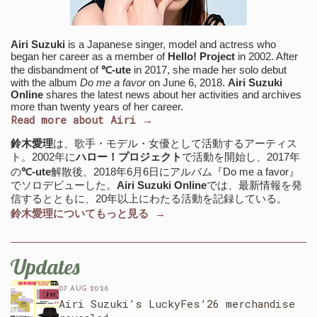
Airi Suzuki
is a Japanese singer, model and actress who
began her career as a member of
Hello! Project
in 2002. After
the disbandment of
℃-ute
in 2017, she made her solo debut
with the album
Do me a favor
on June 6, 2018.
Airi Suzuki
Online
shares the latest news about her activities and archives
more than twenty years of her career.
Read more about Airi →
鈴木愛理
は、歌手・モデル・女優として活動するアーティス
ト。2002年に
ハロー！プロジェクト
で活動を開始し、2017年
の
℃-ute
解散後、2018年6月6日にアルバム『Do me a favor』
でソロデビューした。
Airi Suzuki Online
では、最新情報を発
信するとともに、20年以上にわたる活動を記録している。
鈴木愛理についてもっと見る →
Updates
07 AUG 2026
Airi Suzuki’s LuckyFes’26 merchandise