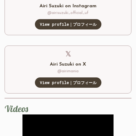
Airi Suzuki on Instagram
@airisuzuki_official_uf
View profile｜プロフィール
𝕏
Airi Suzuki on X
@airimania
View profile｜プロフィール
Videos