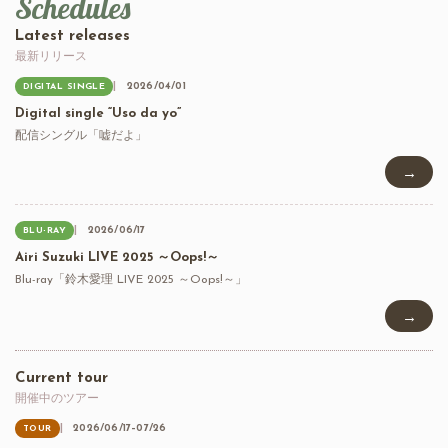
Schedules
Latest releases
最新リリース
2026/04/01
DIGITAL SINGLE
Digital single “Uso da yo”
配信シングル「嘘だよ」
→
2026/06/17
BLU-RAY
Airi Suzuki LIVE 2025 ～Oops!～
Blu-ray「鈴木愛理 LIVE 2025 ～Oops!～」
→
Current tour
開催中のツアー
2026/06/17–07/26
TOUR