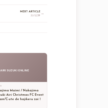
NEXT ARTICLE
→
次の記事
AIRI SUZUKI ONLINE
21
 Yajima Maimi / Nakajima
zuki Airi Christmas FC Event
am℃-ute de hajikeru zoi！