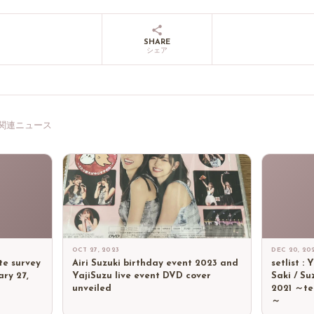
SHARE
シェア
関連ニュース
OCT 27, 2023
DEC 20, 20
te survey
Airi Suzuki birthday event 2023 and
setlist :
ry 27,
YajiSuzu live event DVD cover
Saki / Su
unveiled
2021 ～te
～