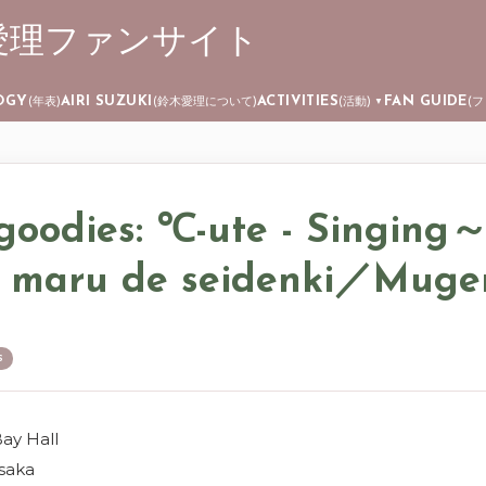
 ┊ 鈴木愛理ファンサイト
Skip to main content
OGY
AIRI SUZUKI
ACTIVITIES
FAN GUIDE
(年表)
(鈴木愛理について)
(活動)
(
▼
goodies: ℃-ute - Singing
 maru de seidenki／Muge
S
y Hall
saka