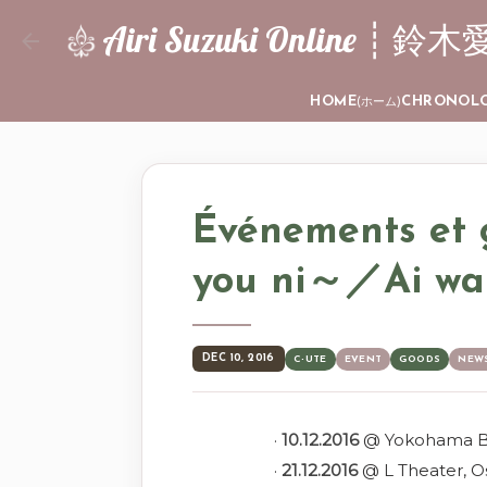
Airi Suzuki Online
HOME
CHRONOL
(ホーム)
Événements et 
you ni～／Ai wa
DEC 10, 2016
C-UTE
EVENT
GOODS
NEW
·
10.12.2016
@ Yokohama Ba
·
21.12.2016
@ L Theater, O