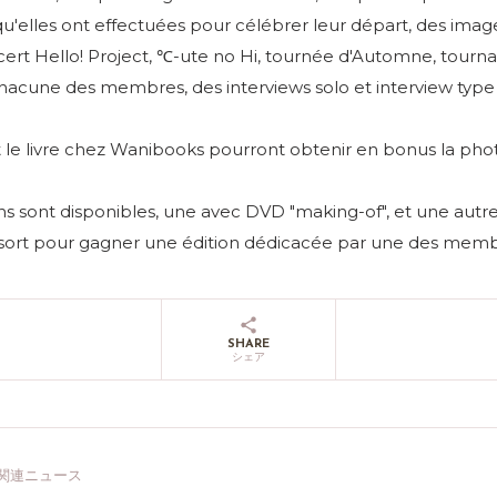
u'elles ont effectuées pour célébrer leur départ, des image
cert Hello! Project, ℃-ute no Hi, tournée d'Automne, tournag
hacune des membres, des interviews solo et interview type 
le livre chez Wanibooks pourront obtenir en bonus la ph
ons sont disponibles, une avec DVD "making-of", et une aut
u sort pour gagner une édition dédicacée par une des memb
SHARE
シェア
関連ニュース