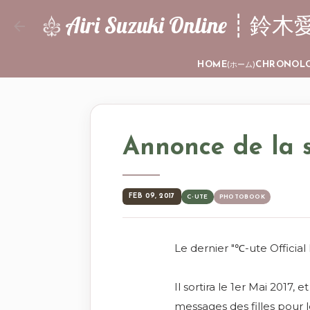
Airi Suzuki Online
HOME
CHRONOL
(ホーム)
Annonce de la s
FEB 09, 2017
C-UTE
PHOTOBOOK
Le dernier "℃-ute Official
Il sortira le 1er Mai 2017, e
messages des filles pour l