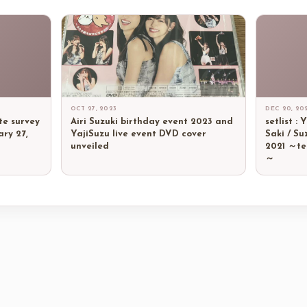
OCT 27, 2023
DEC 20, 20
te survey
Airi Suzuki birthday event 2023 and
setlist :
ry 27,
YajiSuzu live event DVD cover
Saki / Su
unveiled
2021 ～te
～