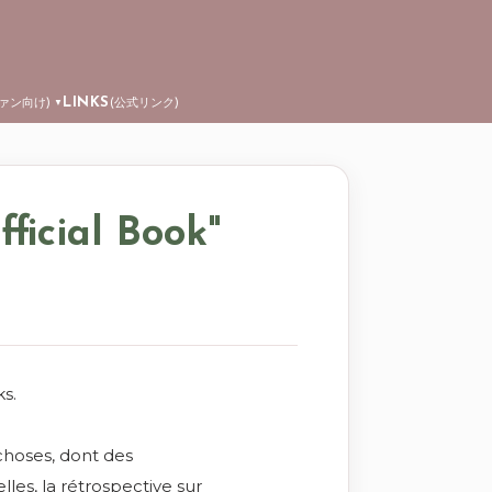
LINKS
ファン向け)
(公式リンク)
▼
ficial Book"
ks.
hoses, dont des
les, la rétrospective sur