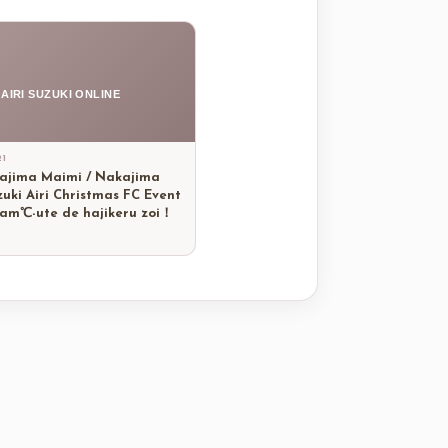
AIRI SUZUKI ONLINE
21
 Yajima Maimi / Nakajima
zuki Airi Christmas FC Event
am℃-ute de hajikeru zoi！