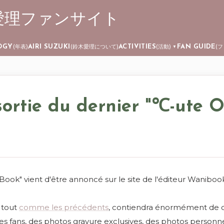
 ┊ 鈴木愛理ファンサイト
Skip to main content
OGY
AIRI SUZUKI
ACTIVITIES
FAN GUIDE
(年表)
(鈴木愛理について)
(活動)
(
▼
ortie du dernier "℃-ute Of
 Book" vient d'être annoncé sur le site de l'éditeur Waniboo
t tout
comme les précédents
, contiendra énormément de c
es fans, des photos gravure exclusives, des photos personnel