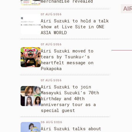
merchandise revealed
AI
07 AUG 2026
Airi Suzuki to hold a talk
show at Live Site in ONE
ASIA WORLD
07 AUG 2026
Airi Suzuki moved to
tears by Tsunku♂’s
heartfelt message on
Pokapoka
07 AUG 2026
Airi Suzuki to join
Masayuki Suzuki’s 70th
birthday and 40th
anniversary tour as a
special guest
06 AUG 2026
Airi Suzuki talks about