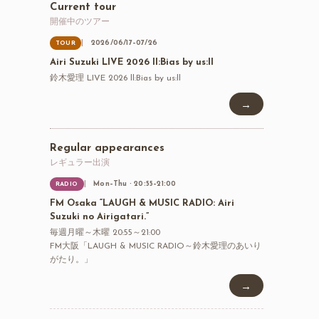
Current tour
開催中のツアー
2026/06/17–07/26
TOUR
Airi Suzuki LIVE 2026 ll:Bias by us:ll
鈴木愛理 LIVE 2026 ll:Bias by us:ll
→
Regular appearances
レギュラー出演
Mon–Thu · 20:55–21:00
RADIO
FM Osaka “LAUGH & MUSIC RADIO: Airi
Suzuki no Airigatari.”
毎週月曜～木曜 20:55～21:00
FM大阪「LAUGH & MUSIC RADIO～鈴木愛理のあいり
がたり。」
→