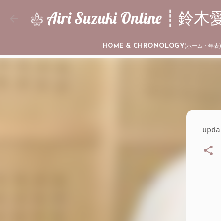
Airi Suzuki Online 
HOME & CHRONOLOGY
(ホーム・年表
upd