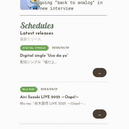
going “back to analog” in
new interview
Schedules
Latest releases
最新リリース
2026/04/01
DIGITAL SINGLE
Digital single “Uso da yo”
配信シングル「嘘だよ」
→
2026/06/17
BLU-RAY
Airi Suzuki LIVE 2025 ～Oops!～
Blu-ray「鈴木愛理 LIVE 2025 ～Oops!～」
→