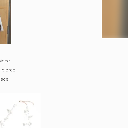
piece
 pierce
lace