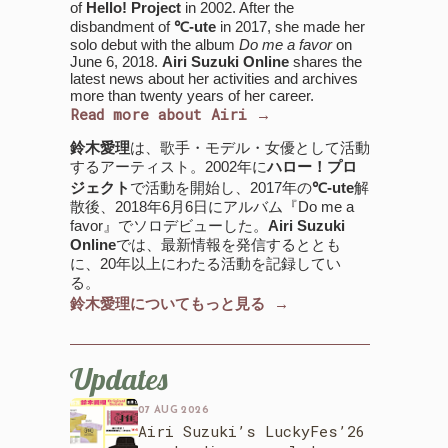
of
Hello! Project
in 2002. After the
disbandment of
℃-ute
in 2017, she made her
solo debut with the album
Do me a favor
on
June 6, 2018.
Airi Suzuki Online
shares the
latest news about her activities and archives
more than twenty years of her career.
Read more about Airi →
鈴木愛理
は、歌手・モデル・女優として活動
するアーティスト。2002年に
ハロー！プロ
ジェクト
で活動を開始し、2017年の
℃-ute
解
散後、2018年6月6日にアルバム『Do me a
favor』でソロデビューした。
Airi Suzuki
Online
では、最新情報を発信するととも
に、20年以上にわたる活動を記録してい
る。
鈴木愛理についてもっと見る →
Updates
07 AUG 2026
Airi Suzuki’s LuckyFes’26