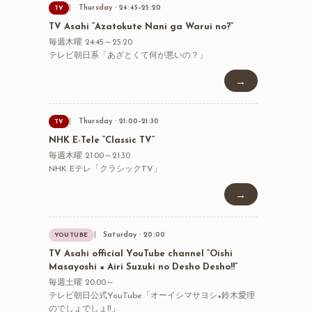
Thursday · 24:45–25:20
TV
TV Asahi “Azatokute Nani ga Warui no?”
毎週木曜 24:45～25:20
テレビ朝日系「あざとくて何が悪いの？」
→
Thursday · 21:00–21:30
TV
NHK E-Tele “Classic TV”
毎週木曜 21:00～21:30
NHK Eテレ「クラシックTV」
→
Saturday · 20:00
YOUTUBE
TV Asahi official YouTube channel “Oishi
Masayoshi × Airi Suzuki no Desho Desho!!”
毎週土曜 20:00～
テレビ朝日公式YouTube「オーイシマサヨシ×鈴木愛理
のでしょでしょ!!」