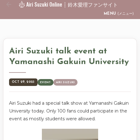
Airi Suzuki Online ┊ 鈴木愛理ファンサイト
Skip to main content
MENU
(メニュー)
Airi Suzuki talk event at
Yamanashi Gakuin University
OCT 29, 2023
EVENT
AIRI SUZUKI
Airi Suzuki had a special talk show at Yamanashi Gakuin
University today. Only 100 fans could participate in the
event as mostly students were allowed.